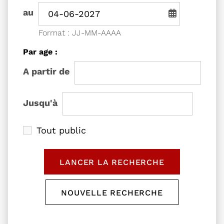
Période de recherche - Date de fin
au
Saisie de date au format jou
Format : JJ-MM-AAAA
Filtrer les événements
Par age :
l'âge de
A partir de
l'âge de
Jusqu'à
Tout public
LANCER LA RECHERCHE
DES ÉVÉNEMENTS
NOUVELLE RECHERCHE
RÉINITIALISER LE FORM