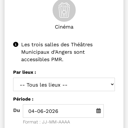
Cinéma
Les trois salles des Théâtres
Municipaux d’Angers sont
accessibles PMR.
Filtrer les événements
Les trois salles des Théâtres Municipau
Par lieux :
Filtrer les événements par
Période :
Période de recherche - Date de début
Du
Saisie de date au format jou
Format : JJ-MM-AAAA