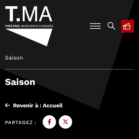
BIL
, O
Saison
Saison
Revenir à : Accueil
PARTAGEZ :
Facebook
, Ouvre une nouvelle fenêtre
Twitter
, Ouvre une nouvelle fenêtre