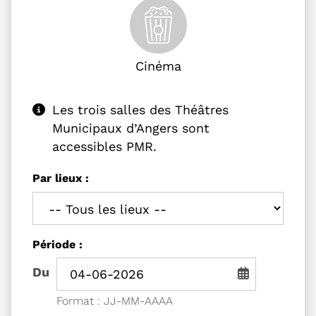
Cinéma
Les trois salles des Théâtres
Municipaux d’Angers sont
accessibles PMR.
Filtrer les événements
Les trois salles des Théâtres Municipau
Par lieux :
Filtrer les événements par
Période :
Période de recherche - Date de début
Du
Saisie de date au format jou
Format : JJ-MM-AAAA