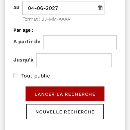
Période de recherche - Date de fin
au
Saisie de date au format jou
Format : JJ-MM-AAAA
Filtrer les événements
Par age :
l'âge de
A partir de
l'âge de
Jusqu'à
Tout public
LANCER LA RECHERCHE
DES ÉVÉNEMENTS
NOUVELLE RECHERCHE
RÉINITIALISER LE FORM