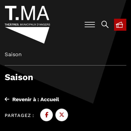
BIL
, O
Saison
Saison
Revenir à : Accueil
PARTAGEZ :
Facebook
, Ouvre une nouvelle fenêtre
Twitter
, Ouvre une nouvelle fenêtre