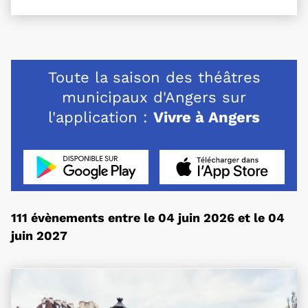
Toute la saison des théâtres
municipaux d'Angers sur
l'application :
Vivre à Angers
L'application "Vivre à Angers" - Dispo
, Ouvre une nouvelle 
L'application "Vivr
, Ou
111 évènements entre le 04 juin 2026 et le 04
juin 2027
Plus d'information sur l'évènement Quand s’expr