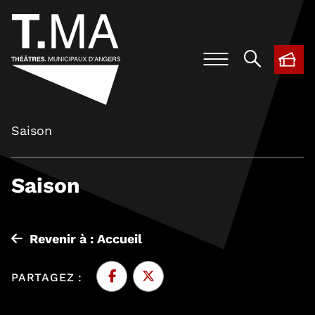
BIL
, O
Saison
Saison
Revenir à : Accueil
PARTAGEZ :
Facebook
, Ouvre une nouvelle fenêtre
Twitter
, Ouvre une nouvelle fenêtre