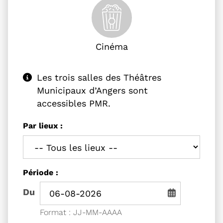
Cinéma
Les trois salles des Théâtres
Municipaux d’Angers sont
accessibles PMR.
Filtrer les événements
Les trois salles des Théâtres Municipau
Par lieux :
Filtrer les événements par
Période :
Période de recherche - Date de début
Du
Saisie de date au format jou
Format : JJ-MM-AAAA