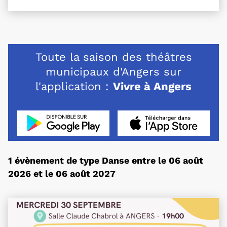
Toute la saison des théâtres
municipaux d'Angers sur
l'application :
Vivre à Angers
L'application "Vivre à Angers" - Dispo
, Ouvre une nouvelle 
L'application "Vivr
, Ou
1 évènement de type Danse entre le 06 août
2026 et le 06 août 2027
Plus d'information sur l'évènement 30 ans AAVAS