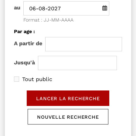
Période de recherche - Date de fin
au
Saisie de date au format jou
Format : JJ-MM-AAAA
Filtrer les événements
Par age :
l'âge de
A partir de
l'âge de
Jusqu'à
Tout public
LANCER LA RECHERCHE
DES ÉVÉNEMENTS
NOUVELLE RECHERCHE
RÉINITIALISER LE FORM