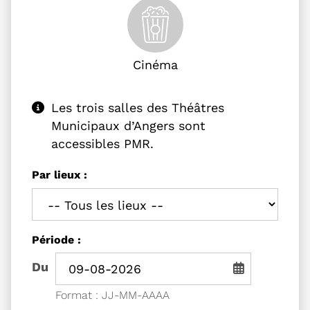
Cinéma
Les trois salles des Théâtres
Municipaux d’Angers sont
accessibles PMR.
Filtrer les événements
Les trois salles des Théâtres Municipau
Par lieux :
Filtrer les événements par
Période :
Période de recherche - Date de début
Du
Saisie de date au format jou
Format : JJ-MM-AAAA