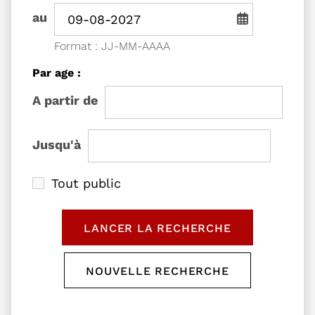
Période de recherche - Date de fin
au
Saisie de date au format jou
Format : JJ-MM-AAAA
Filtrer les événements
Par age :
l'âge de
A partir de
l'âge de
Jusqu'à
Tout public
LANCER LA RECHERCHE
DES ÉVÉNEMENTS
NOUVELLE RECHERCHE
RÉINITIALISER LE FORM