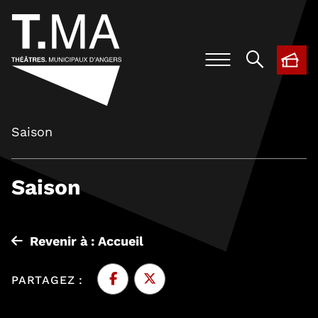
BIL
, O
Saison
Saison
Revenir à : Accueil
PARTAGEZ :
Facebook
, Ouvre une nouvelle fenêtre
Twitter
, Ouvre une nouvelle fenêtre