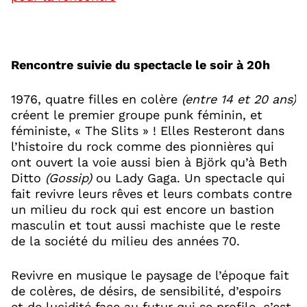
naud Dufau
Rencontre suivie du spectacle le soir à 20h
1976, quatre filles en colère
(entre 14 et 20 ans)
créent le premier groupe punk féminin, et
féministe, « The Slits » ! Elles Resteront dans
l’histoire du rock comme des pionnières qui
naud Dufau
ont ouvert la voie aussi bien à Björk qu’à Beth
Ditto
(Gossip)
ou Lady Gaga. Un spectacle qui
fait revivre leurs rêves et leurs combats contre
un milieu du rock qui est encore un bastion
masculin et tout aussi machiste que le reste
de la société du milieu des années 70.
naud Dufau
Revivre en musique le paysage de l’époque fait
de colères, de désirs, de sensibilité, d’espoirs
et de lucidité face au futur qui se profile, c’est