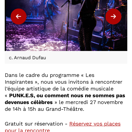
c. Arnaud Dufau
Dans le cadre du programme « Les
Inspirantes », nous vous invitons à rencontrer
l’équipe artistique de la comédie musicale
«
PUNK.E.S, ou comment nous ne sommes pas
devenues célèbres
» le mercredi 27 novembre
naud Dufau
de 14h à 15h au Grand-Théâtre.
Gratuit sur réservation -
Réservez vos places
, Ouvre une nouvelle fenêtre
pour la rencontre