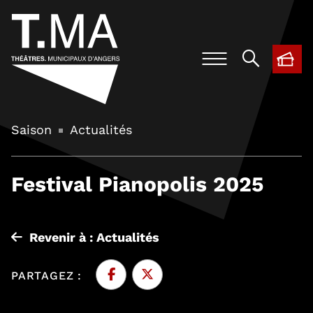
BIL
, O
Saison
Actualités
Festival Pianopolis 2025
Revenir à : Actualités
PARTAGEZ :
Facebook
, Ouvre une nouvelle fenêtre
Twitter
, Ouvre une nouvelle fenêtre