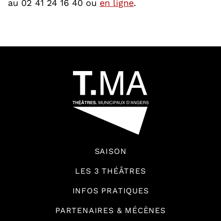
, Ouvre une nouvelle
au 02 41 24 16 40 ou
en ligne
.
66184
SAISON
LES 3 THÉÂTRES
INFOS PRATIQUES
PARTENAIRES & MÉCÈNES