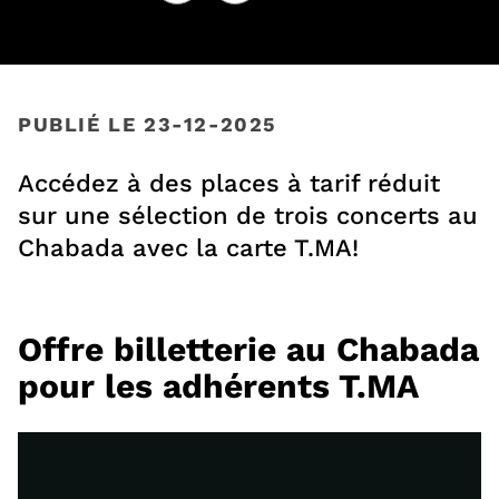
Facebook
, Ouvre une nouvelle fenêtre
Twitter
, Ouvre une nouvelle fenêtre
PUBLIÉ LE 23-12-2025
Accédez à des places à tarif réduit
sur une sélection de trois concerts au
Chabada avec la carte T.MA!
Offre billetterie au Chabada
pour les adhérents T.MA