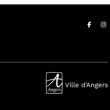
Ville d'Angers
, Ouvre une nouvell