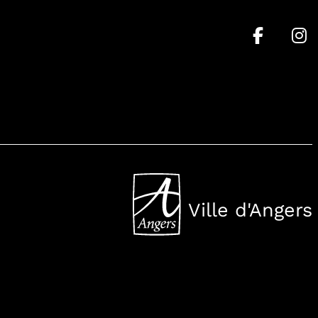
Ville d'Angers
, Ouvre une nouvell