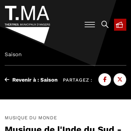
BIL
, O
Saison
Revenir à : Saison
PARTAGEZ :
Facebook
, Ouvre une 
Twitte
, Ouvr
MUSIQUE DU MONDE
Musique de l'Inde du Sud -