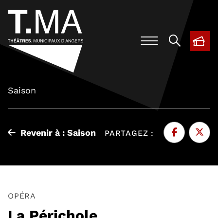
BIL
, O
Saison
Revenir à : Saison
PARTAGEZ :
Facebook
, Ouvre une 
Twitte
, Ouvr
OPÉRA
La Périchole