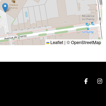
Leaflet
|
©
OpenStreetMap