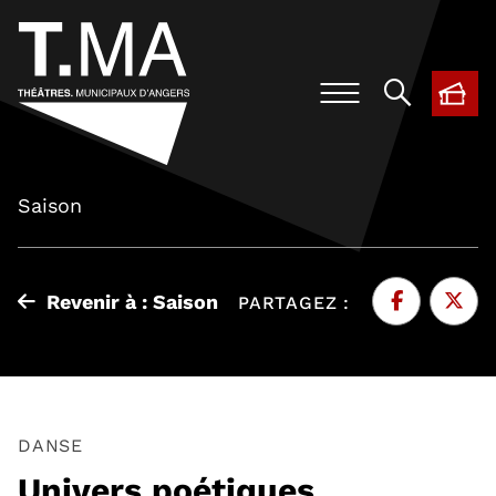
BIL
, O
Saison
Revenir à : Saison
PARTAGEZ :
Facebook
, Ouvre une 
Twitte
, Ouvr
DANSE
Univers poétiques