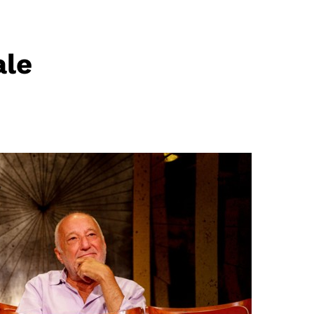
ale
E