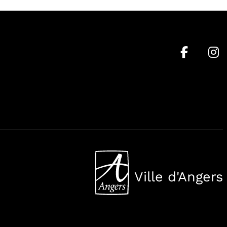
Ville d'Angers
, Ouvre une nouvell