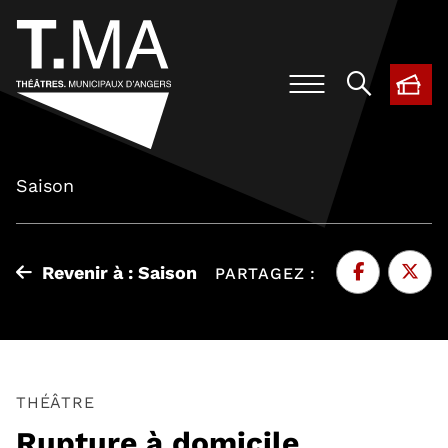
BIL
, O
Saison
Revenir à : Saison
PARTAGEZ :
Facebook
, Ouvre une 
Twitte
, Ouvr
THÉÂTRE
Rupture à domicile