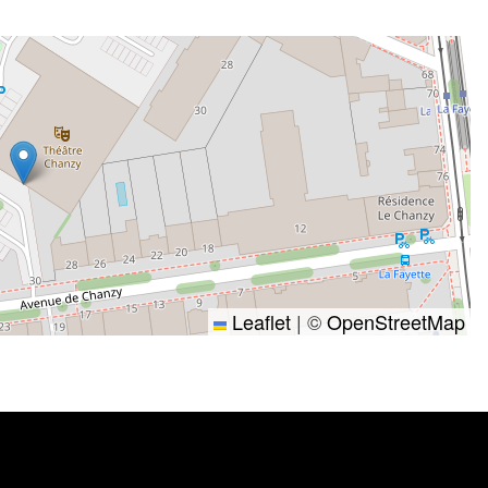
Leaflet
|
©
OpenStreetMap