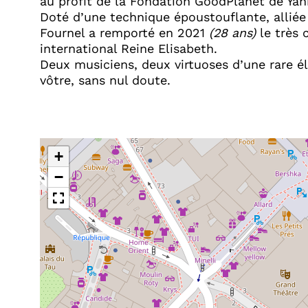
au profit de la Fondation GoodPlanet de Ya
Doté d’une technique époustouflante, alliée
Fournel a remporté en 2021
(28 ans)
le très 
international Reine Elisabeth.
Deux musiciens, deux virtuoses d’une rare él
vôtre, sans nul doute.
+
−