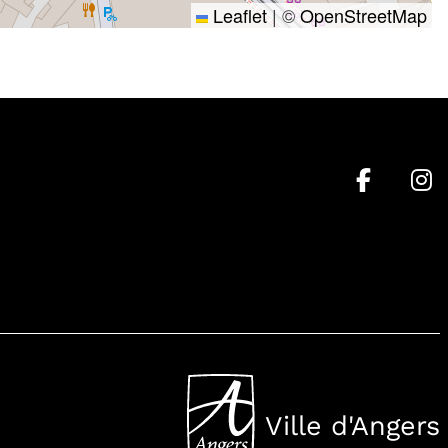
Leaflet
|
©
OpenStreetMap
Ville d'Angers
, Ouvre une nouvell