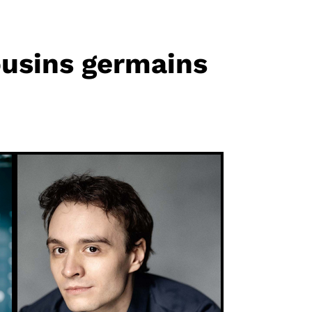
ousins germains
E