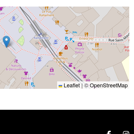
Leaflet
|
©
OpenStreetMap