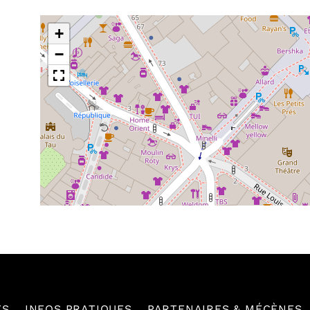
+
−
ES
INFOS PRATIQUES
PARTENAIRES & MÉCÈNES