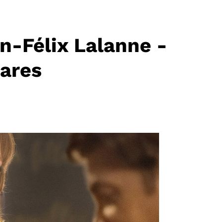
n-Félix Lalanne -
tares
E