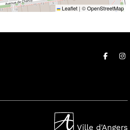
Leaflet
|
©
OpenStreetMap
Ville d'Angers
, Ouvre une nouvell