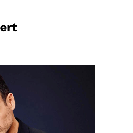
ert
E