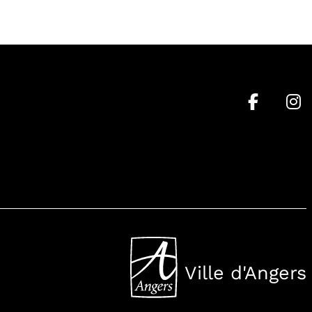
Ville d'Angers
, Ouvre une nouvell