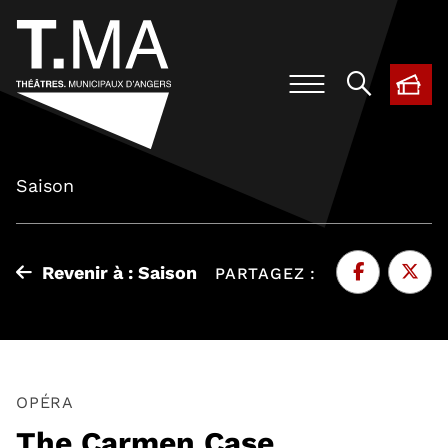
BIL
, O
Saison
Revenir à : Saison
PARTAGEZ :
Facebook
, Ouvre une 
Twitte
, Ouvr
OPÉRA
The Carmen Case