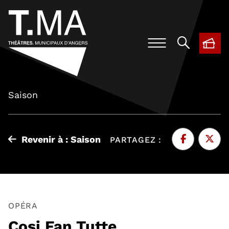
BIL
, O
Saison
Revenir à : Saison
PARTAGEZ :
Facebook
, Ouvre une 
Twitte
, Ouvr
OPÉRA
Cosi Fan Tutte