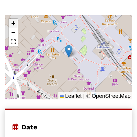
+
−
Leaflet
|
©
OpenStreetMap
Date