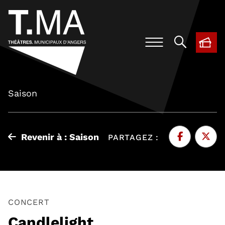
BIL
, O
Saison
Revenir à : Saison
PARTAGEZ :
Facebook
, Ouvre une 
Twitte
, Ouvr
CONCERT
Candlelight