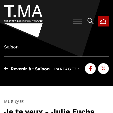
BIL
, O
Saison
Revenir à : Saison
PARTAGEZ :
Facebook
, Ouvre une 
Twitte
, Ouvr
MUSIQUE
Je te veux - Julie Fuchs