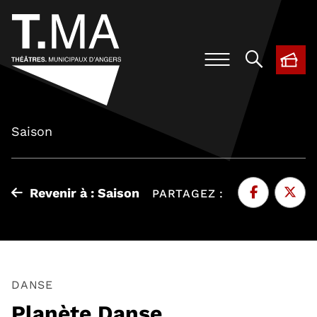
BIL
, O
Saison
Revenir à : Saison
PARTAGEZ :
Facebook
, Ouvre une 
Twitte
, Ouvr
DANSE
Planète Danse