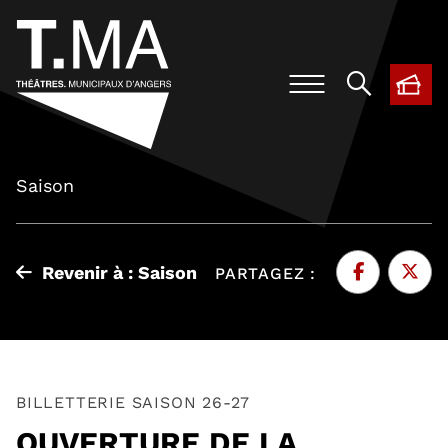
BIL
, O
Saison
Revenir à : Saison
PARTAGEZ :
Facebook
, Ouvre une 
Twitte
, Ouvr
BILLETTERIE SAISON 26-27
OUVERTURE DE LA