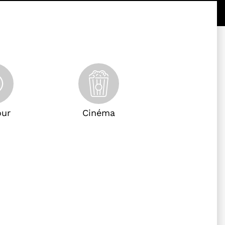
ur
Cinéma
e fin
 tiret de la touche 6, mois sur 2 chiffres, tiret de la touche 
ate au format jour sur 2 chiffres, tiret de la touche 6, mois s