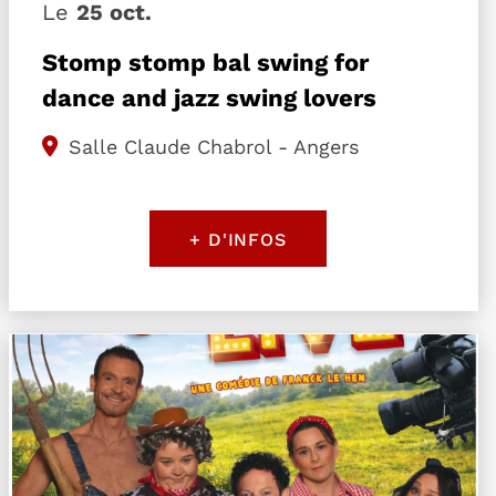
Le
25 oct.
Stomp stomp bal swing for
dance and jazz swing lovers
Salle Claude Chabrol - Angers
+ D'INFOS
Plus d'information sur l'évènement Tout part en li