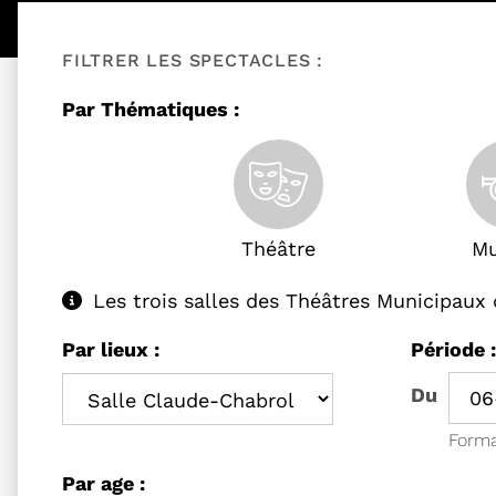
FILTRER LES SPECTACLES :
Filtrer les événements
Par Thématiques :
Théâtre
Mu
Les trois salles des Théâtres Municipaux
Filtrer les événements
Les trois salles des Théâtres Mun
Filtrer 
Par lieux :
Période 
Pério
Du
Form
Filtrer les événements
Par age :