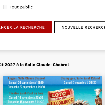
Tout public
ANCER LA RECHERCHE
NOUVELLE RECHERC
DES ÉVÉNEMENTS
RÉINITIA
ût 2027 à la Salle Claude-Chabrol
nifique
Plus d'information sur l'évènement Décoller c'est p