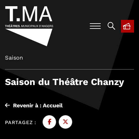
BIL
, O
Saison
Saison du Théâtre Chanzy
Revenir à : Accueil
PARTAGEZ :
Facebook
, Ouvre une nouvelle fenêtre
Twitter
, Ouvre une nouvelle fenêtre