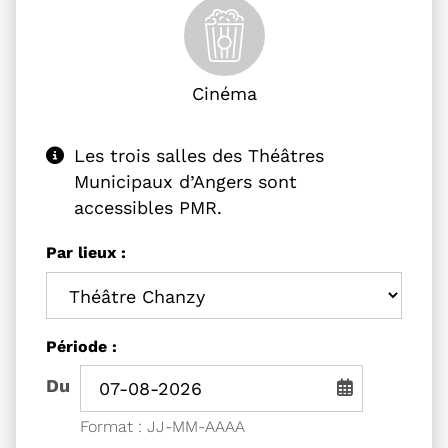
Cinéma
Les trois salles des Théâtres
Municipaux d’Angers sont
accessibles PMR.
Filtrer les événements
Les trois salles des Théâtres Municipau
Par lieux :
Filtrer les événements par
Période :
Période de recherche - Date de début
Du
Saisie de date au format jou
Format : JJ-MM-AAAA