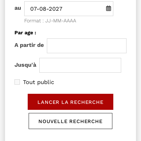
Période de recherche - Date de fin
au
Saisie de date au format jou
Format : JJ-MM-AAAA
Filtrer les événements
Par age :
l'âge de
A partir de
l'âge de
Jusqu'à
Tout public
LANCER LA RECHERCHE
DES ÉVÉNEMENTS
NOUVELLE RECHERCHE
RÉINITIALISER LE FORM